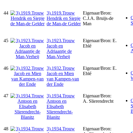
44
3).1919.Trouw
Eigenaar/Bron:
G
Hendrik en Siepje
C.J.A. Bruijs-de
S
de Man-de Gelder
Man
45
3).1923.Trouw
Eigenaar/Bron: E.
G
Jacob en
Eblé
A
Adriaantje de
Man-Verheij
46
3).1932.Trouw
Eigenaar/Bron: E.
G
Jacob en Mien
Eblé
W
van Kampen-van
der Ende
47
3).1934.Trouw
Eigenaar/Bron:
G
Antoon en
A. Slierendrecht
S
Elisabeth
B
Slierendrecht-
Blanitz
48
3).1934.Trouw
Eigenaar/Bron: