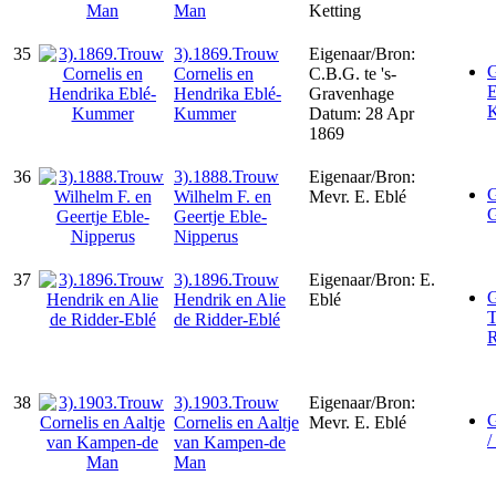
Man
Ketting
35
3).1869.Trouw
Eigenaar/Bron:
G
Cornelis en
C.B.G. te 's-
E
Hendrika Eblé-
Gravenhage
Kummer
Datum: 28 Apr
1869
36
3).1888.Trouw
Eigenaar/Bron:
G
Wilhelm F. en
Mevr. E. Eblé
G
Geertje Eble-
Nipperus
37
3).1896.Trouw
Eigenaar/Bron: E.
G
Hendrik en Alie
Eblé
T
de Ridder-Eblé
R
38
3).1903.Trouw
Eigenaar/Bron:
G
Cornelis en Aaltje
Mevr. E. Eblé
/
van Kampen-de
Man