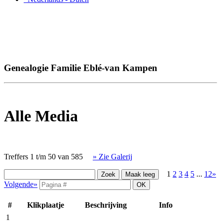
Genealogie Familie Eblé-van Kampen
Alle Media
Treffers 1 t/m 50 van 585
» Zie Galerij
1
2
3
4
5
...
12»
Volgende»
#
Klikplaatje
Beschrijving
Info
1