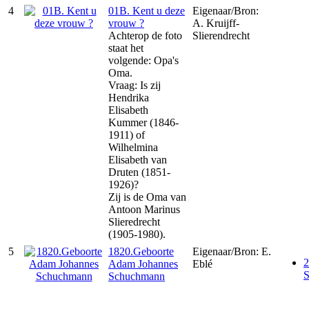
4
01B. Kent u deze
Eigenaar/Bron:
vrouw ?
A. Kruijff-
Achterop de foto
Slierendrecht
staat het
volgende: Opa's
Oma.
Vraag: Is zij
Hendrika
Elisabeth
Kummer (1846-
1911) of
Wilhelmina
Elisabeth van
Druten (1851-
1926)?
Zij is de Oma van
Antoon Marinus
Slieredrecht
(1905-1980).
5
1820.Geboorte
Eigenaar/Bron: E.
2
Adam Johannes
Eblé
Schuchmann