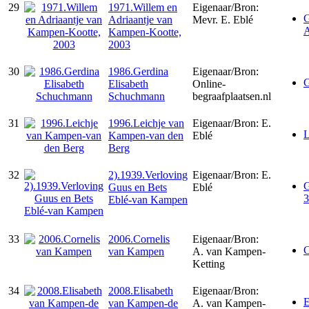
29
1971.Willem en
Eigenaar/Bron:
G
Adriaantje van
Mevr. E. Eblé
A
Kampen-Kootte,
2003
30
1986.Gerdina
Eigenaar/Bron:
G
Elisabeth
Online-
Schuchmann
begraafplaatsen.nl
31
1996.Leichje van
Eigenaar/Bron: E.
L
Kampen-van den
Eblé
Berg
32
2).1939.Verloving
Eigenaar/Bron: E.
G
Guus en Bets
Eblé
3
Eblé-van Kampen
33
2006.Cornelis
Eigenaar/Bron:
C
van Kampen
A. van Kampen-
Ketting
34
2008.Elisabeth
Eigenaar/Bron:
E
van Kampen-de
A. van Kampen-