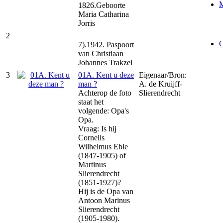
M
1826.Geboorte
Maria Catharina
Jorris
2
C
7).1942. Paspoort
van Christiaan
Johannes Trakzel
3
01A. Kent u deze
Eigenaar/Bron:
man ?
A. de Kruijff-
Achterop de foto
Slierendrecht
staat het
volgende: Opa's
Opa.
Vraag: Is hij
Cornelis
Wilhelmus Eble
(1847-1905) of
Martinus
Slierendrecht
(1851-1927)?
Hij is de Opa van
Antoon Marinus
Slierendrecht
(1905-1980).