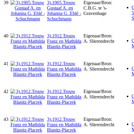
39
3).1905.Trouw
Eigenaar/Bron:
G
Gustaaf A. en
C.B.G. te 's-
5
Johanna G. Eblé -
Gravenhage
Schuchmann
40
3).1912.Trouw
Eigenaar/Bron:
G
Franz en Mathilda
A. Slierendrecht
M
Blanitz-Placrek
41
3).1912.Trouw
Eigenaar/Bron:
G
Franz en Mathilda
A. Slierendrecht
M
Blanitz-Placrek
42
3).1912.Trouw
Eigenaar/Bron:
G
Franz en Mathilda
A. Slierendrecht
M
Blanitz-Placrek
43
3).1912.Trouw
Eigenaar/Bron:
G
Franz en Mathilda
A. Slierendrecht
M
Blanitz-Placrek