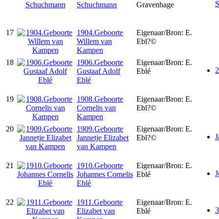
Schuchmann
Gravenhage
17
1904.Geboorte
Eigenaar/Bron: E.
Willem van
Ebl?©
Kampen
18
1906.Geboorte
Eigenaar/Bron: E.
2
Gustaaf Adolf
Eblé
Eblé
19
1908.Geboorte
Eigenaar/Bron: E.
Cornelis van
Ebl?©
Kampen
20
1909.Geboorte
Eigenaar/Bron: E.
J
Jannetje Elizabet
Ebl?©
van Kampen
21
1910.Geboorte
Eigenaar/Bron: E.
J
Johannes Cornelis
Eblé
Eblé
22
1911.Geboorte
Eigenaar/Bron: E.
3
Elizabet van
Eblé