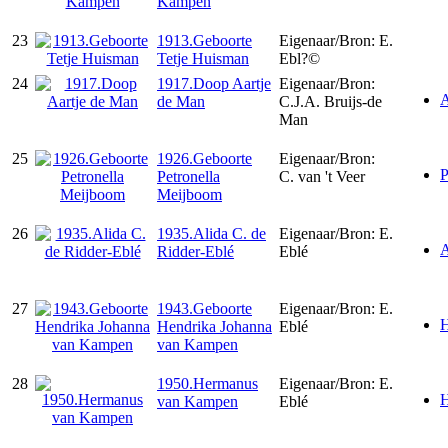
Kampen
23
1913.Geboorte
Eigenaar/Bron: E.
Tetje Huisman
Ebl?©
24
1917.Doop Aartje
Eigenaar/Bron:
A
de Man
C.J.A. Bruijs-de
Man
25
1926.Geboorte
Eigenaar/Bron:
P
Petronella
C. van 't Veer
Meijboom
26
1935.Alida C. de
Eigenaar/Bron: E.
A
Ridder-Eblé
Eblé
27
1943.Geboorte
Eigenaar/Bron: E.
H
Hendrika Johanna
Eblé
van Kampen
28
1950.Hermanus
Eigenaar/Bron: E.
H
van Kampen
Eblé