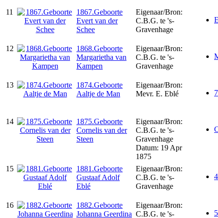
11
1867.Geboorte
Eigenaar/Bron:
E
Evert van der
C.B.G. te 's-
Schee
Gravenhage
12
1868.Geboorte
Eigenaar/Bron:
M
Margarietha van
C.B.G. te 's-
Kampen
Gravenhage
13
1874.Geboorte
Eigenaar/Bron:
7
Aaltje de Man
Mevr. E. Eblé
14
1875.Geboorte
Eigenaar/Bron:
C
Cornelis van der
C.B.G. te 's-
Steen
Gravenhage
Datum: 19 Apr
1875
15
1881.Geboorte
Eigenaar/Bron:
4
Gustaaf Adolf
C.B.G. te 's-
Eblé
Gravenhage
16
1882.Geboorte
Eigenaar/Bron:
5
Johanna Geerdina
C.B.G. te 's-