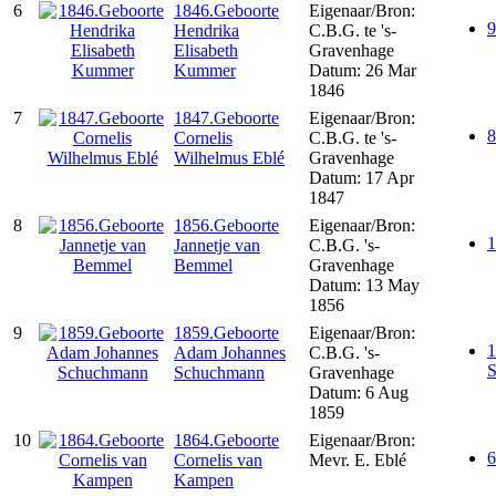
6
1846.Geboorte
Eigenaar/Bron:
9
Hendrika
C.B.G. te 's-
Elisabeth
Gravenhage
Kummer
Datum: 26 Mar
1846
7
1847.Geboorte
Eigenaar/Bron:
8
Cornelis
C.B.G. te 's-
Wilhelmus Eblé
Gravenhage
Datum: 17 Apr
1847
8
1856.Geboorte
Eigenaar/Bron:
1
Jannetje van
C.B.G. 's-
Bemmel
Gravenhage
Datum: 13 May
1856
9
1859.Geboorte
Eigenaar/Bron:
1
Adam Johannes
C.B.G. 's-
Schuchmann
Gravenhage
Datum: 6 Aug
1859
10
1864.Geboorte
Eigenaar/Bron:
6
Cornelis van
Mevr. E. Eblé
Kampen