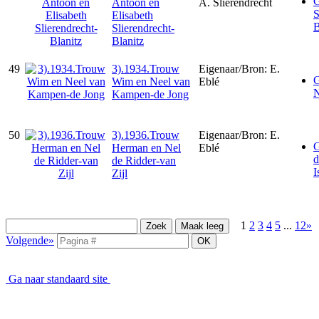
G
Antoon en
A. Slierendrecht
S
Elisabeth
B
Slierendrecht-
Blanitz
49
3).1934.Trouw
Eigenaar/Bron: E.
G
Wim en Neel van
Eblé
N
Kampen-de Jong
50
3).1936.Trouw
Eigenaar/Bron: E.
G
Herman en Nel
Eblé
d
de Ridder-van
I
Zijl
1
2
3
4
5
...
12»
Volgende»
Ga naar standaard site