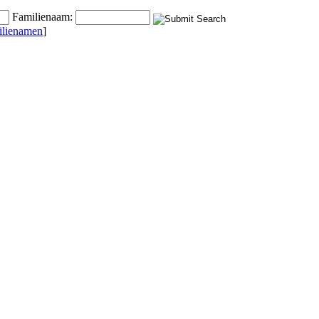
Familienaam:
ilienamen
]