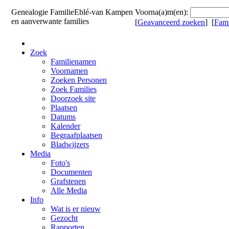
Genealogie
Familie
Eblé-van Kampen
Voorna(a)m(en):
en aanverwante families
[
Geavanceerd zoeken
] [
Fam
Zoek
Familienamen
Voornamen
Zoeken Personen
Zoek Families
Doorzoek site
Plaatsen
Datums
Kalender
Begraafplaatsen
Bladwijzers
Media
Foto's
Documenten
Grafstenen
Alle Media
Info
Wat is er nieuw
Gezocht
Rapporten