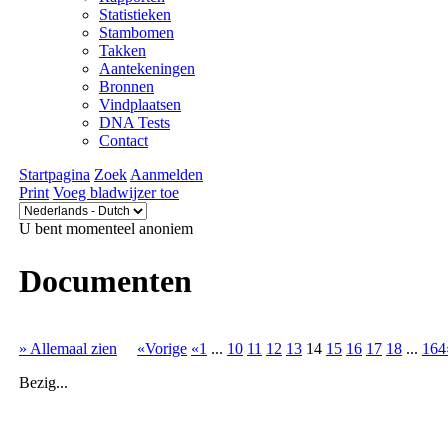
Statistieken
Stambomen
Takken
Aantekeningen
Bronnen
Vindplaatsen
DNA Tests
Contact
Startpagina
Zoek
Aanmelden
Print
Voeg bladwijzer toe
U bent momenteel anoniem
Documenten
» Allemaal zien
«Vorige
«1
...
10
11
12
13
14
15
16
17
18
...
164
Bezig...