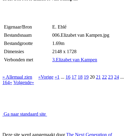
Eigenaar/Bron
E. Eblé
Bestandsnaam
006.Elizabet van Kampen.jpg
Bestandgrootte
1.69m
Dimensies
2148 x 1728
Verbonden met
3.Elizabet van Kampen
» Allemaal zien
«Vorige
«1
...
16
17
18
19
20
21
22
23
24
...
164»
Volgende»
Ga naar standaard site
Deze site werd aangemaakt door
The Next Generation of