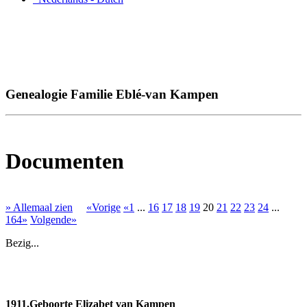
Genealogie Familie Eblé-van Kampen
Documenten
» Allemaal zien
«Vorige
«1
...
16
17
18
19
20
21
22
23
24
...
164»
Volgende»
Bezig...
1911.Geboorte Elizabet van Kampen