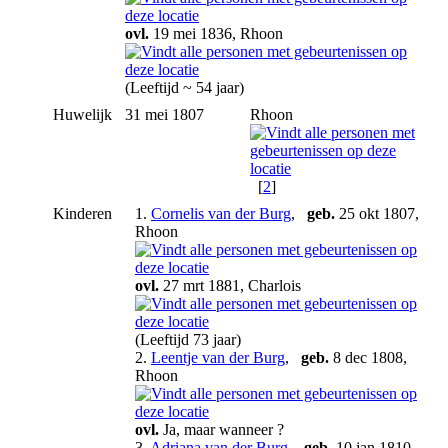
ovl.
19 mei 1836, Rhoon
(Leeftijd ~ 54 jaar)
Huwelijk
31 mei 1807
Rhoon
[
2
]
Kinderen
1.
Cornelis van der Burg
,
geb.
25 okt 1807,
Rhoon
ovl.
27 mrt 1881, Charlois
(Leeftijd 73 jaar)
2.
Leentje van der Burg
,
geb.
8 dec 1808,
Rhoon
ovl.
Ja, maar wanneer ?
3.
Adriana van der Burg
,
geb.
10 jan 1810,