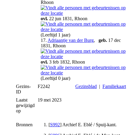
Rhoon
ovl.
22 jun 1831, Rhoon
(Leeftijd 1 jaar)
17.
Adriaantje van der Burg
,
geb.
17 dec
1831, Rhoon
ovl.
3 feb 1832, Rhoon
(Leeftijd 0 jaar)
Gezins-
F2242
Gezinsblad
|
Familiekaart
ID
Laatst
19 mei 2023
gewijzigd
op
Bronnen
[
S992
] Archief E. Eblé / Spuij-kant.