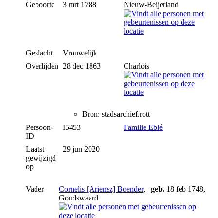
Geboorte
3 mrt 1788
Nieuw-Beijerland
Geslacht
Vrouwelijk
Overlijden
28 dec 1863
Charlois
Bron: stadsarchief.rott
Persoon-
I5453
Familie Eblé
ID
Laatst
29 jun 2020
gewijzigd
op
Vader
Cornelis [Ariensz] Boender
,
geb.
18 feb 1748,
Goudswaard