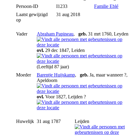
Persoon-ID
I1233
Familie Eblé
Laatst gewijzigd
31 aug 2018
op
Vader
Abraham Papineau
,
geb.
31 mrt 1760, Leyden
ovl.
29 dec 1847, Leiden
(Leeftijd 87 jaar)
Moeder
Barentje Huijskamp
,
geb.
Ja, maar wanneer ?,
Apeldoorn
ovl.
Voor 1827, Leijden ?
Huwelijk
31 aug 1787
Leijden