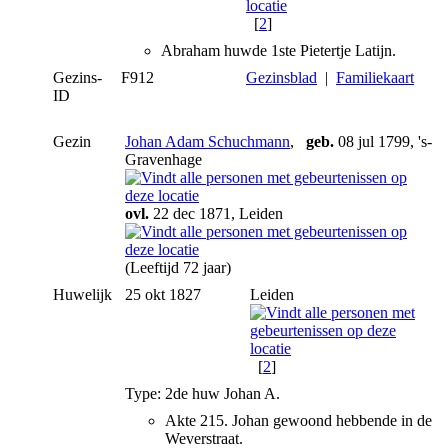
[
2
]
Abraham huwde 1ste Pietertje Latijn.
Gezins-
F912
Gezinsblad
|
Familiekaart
ID
Gezin
Johan Adam Schuchmann
,
geb.
08 jul 1799, 's-
Gravenhage
ovl.
22 dec 1871, Leiden
(Leeftijd 72 jaar)
Huwelijk
25 okt 1827
Leiden
[
2
]
Type: 2de huw Johan A.
Akte 215. Johan gewoond hebbende in de
Weverstraat.