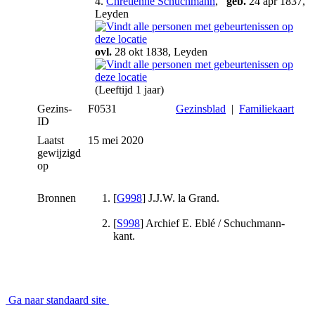
4.
Chrétienne Schuchmann
,
geb.
24 apr 1837,
Leyden
ovl.
28 okt 1838, Leyden
(Leeftijd 1 jaar)
Gezins-
F0531
Gezinsblad
|
Familiekaart
ID
Laatst
15 mei 2020
gewijzigd
op
Bronnen
[
G998
] J.J.W. la Grand.
[
S998
] Archief E. Eblé / Schuchmann-
kant.
Ga naar standaard site